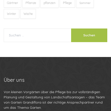
Gärtner
Pflanze
Pflege
pflanzen
Sommer
Winter
Woche
Über
uns
Von kleinen Vorgärten über die Pflege bis zur vollständigen
Planung und Gestaltung von Landschaftsanlagen – das Team
von Garten Grandiflora ist der richtige Ansprechpartner rund
um das Thema Garten.