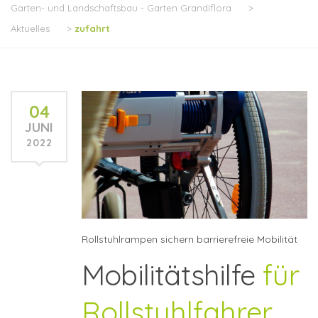
Garten- und Landschaftsbau - Garten Grandiflora
>
Aktuelles
>
zufahrt
04
JUNI
2022
Rollstuhlrampen sichern barrierefreie Mobilität
Mobilitätshilfe
für
Rollstuhlfahrer