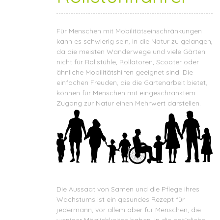
Für Menschen mit Mobilitätseinschränkungen
kann es schwierig sein, in die Natur zu gelangen,
da die meisten Wanderwege und viele Gärten
nicht für Rollstühle, Rollatoren, Scooter oder
ähnliche Mobilitätshilfen geeignet sind. Die
einfachen Freuden, die die Gartenarbeit bietet,
können für Menschen mit eingeschränktem
Zugang zur Natur einen Mehrwert darstellen.
Die Aussaat von Samen und die Pflege ihres
Wachstums ist ein gesundes Rezept für
jedermann, vor allem aber für Menschen, die
weniger Möglichkeiten haben, in die natürliche