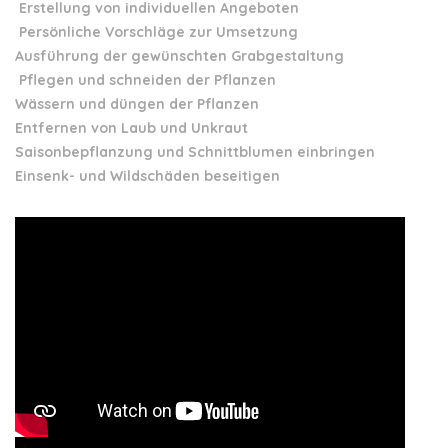
Erstellung von individuellen Angeboten
Persönliche Vorschläge zur Umsetzung
Ausführung der gewünschten Grabgestaltung
Pflegen und schneiden der Pflanzen
Wässern und düngen der Pflanzen
Entfernen von Laub und Unkraut
Saisonbepflanzung und Schnittblumen einbringen
Einsenk- und Wildschäden beseitigen