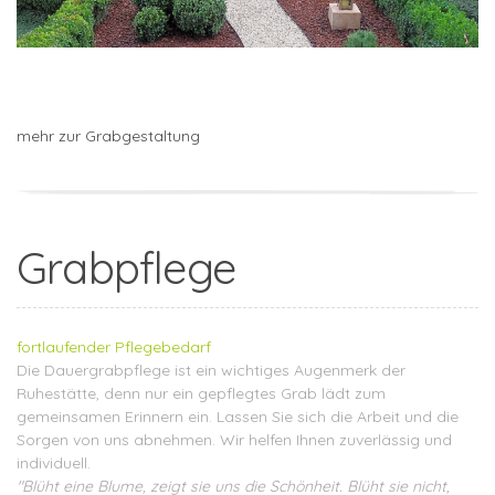
mehr zur Grabgestaltung
Grabpflege
fortlaufender Pflegebedarf
Die Dauergrabpflege ist ein wichtiges Augenmerk der
Ruhestätte, denn nur ein gepflegtes Grab lädt zum
gemeinsamen Erinnern ein. Lassen Sie sich die Arbeit und die
Sorgen von uns abnehmen. Wir helfen Ihnen zuverlässig und
individuell.
"Blüht eine Blume, zeigt sie uns die Schönheit. Blüht sie nicht,