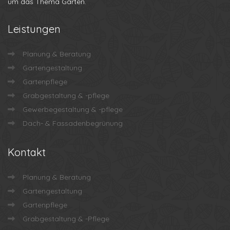
um das Thema Garten.
Leistungen
Planung & Beratung
Gartengestaltung
Gartenpflege
Grabgestaltung & -pflege
Gewerbegestaltung & -pflege
Dach- & Fassadenbegrünung
Kontakt
Planung & Beratung
Gartengestaltung
Gartenpflege
Grabgestaltung & -Pflege