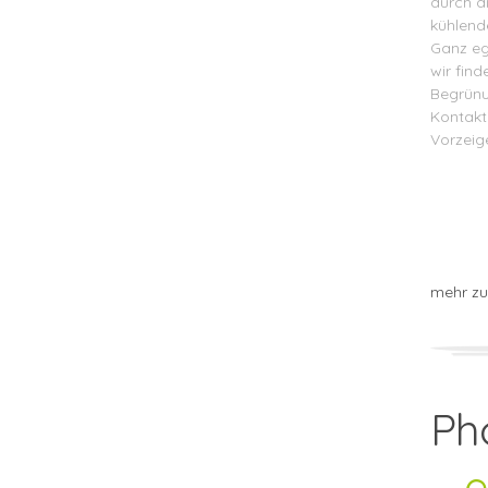
durch d
kühlend
Ganz eg
wir find
Begrünu
Kontakti
Vorzeig
mehr z
Ph
– 