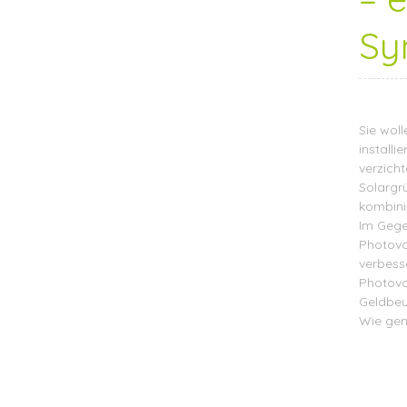
Sy
Sie wol
install
verzich
Solargr
kombini
Im Gege
Photovol
verbess
Photovol
Geldbeu
Wie gena