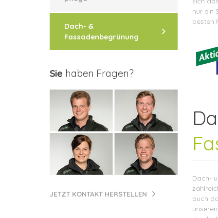
sich da
nur ein 
besten F
Dach- &
Fassadenbegrünung
Sie
haben Fragen?
Da
Fa
Dach- u
zahlrei
JETZT KONTAKT HERSTELLEN
auch da
unseren