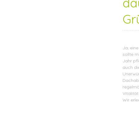
da
Gr
Ja, ein
sollte m
Jahr pf
auch di
Unerwün
Dachabl
regelmä
Vitalit
Wir erle