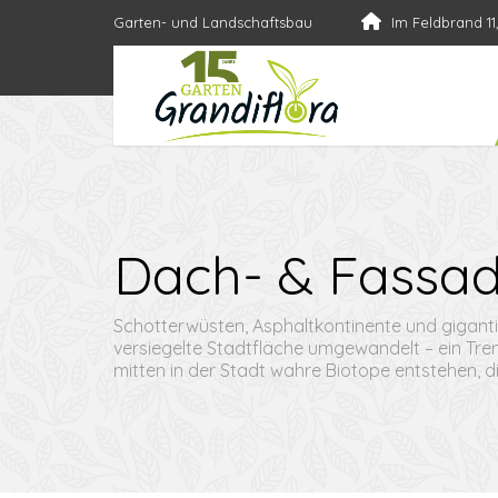
Garten- und Landschaftsbau
Im Feldbrand 11
Dach- & Fassa
Schotterwüsten, Asphaltkontinente und gigant
versiegelte Stadtfläche umgewandelt – ein Tr
mitten in der Stadt wahre Biotope entstehen, di