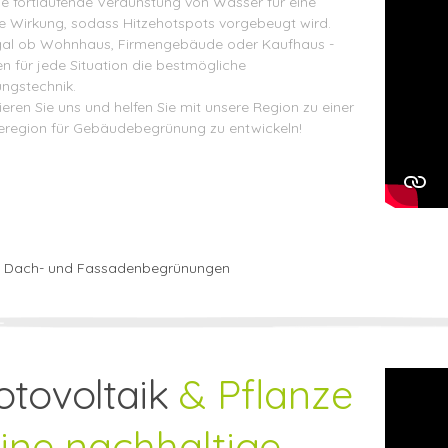
ie fortlaufende Verdunstung von Wasser für eine
e Wirkung, sodass Hitzehotspots vorgebeugt wird.
al ob Wohnhaus, Firmengebäude oder Kaufhaus -
en für jede Situation die bestmögliche
ngstechnik.
eren Sie uns und helfen Sie mit unsere Region zu einer
eregion für Gebäudebegrünung zu entwickeln!
u Dach- und Fassadenbegrünungen
otovoltaik
& Pflanze
eine nachhaltige