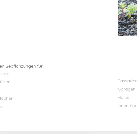
ten Bepflanzungen für:
cher
Fassade
ütten
Garagen
Hallen
dächer
Innenräu
s