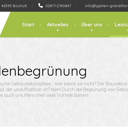
, 46395 Bocholt
02871-2740847
info@garten-grandiflor
Start
Aktuelles
Über uns
Leist
denbegrünung
ische Gebäudekomplexe… Wer kennt sie nicht? Der Bausektor
end, der unaufhaltbar ist? Nein! Durch die Begrünung von G
e auch uns Menschen viele Vorteile bieten!