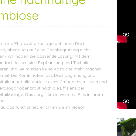
mbiose
len eine Photovoltaikanlage auf Ihrem Dach
ieren, aber auch auf eine Dachbegrünung nicht
ten? Wir haben die passende Lösung: Mit dem
ündach lassen sich Bepflanzung und Technik
eren und Sie müssen keine Abstriche mehr machen.
nteil: Die Kombination aus Dachbegrünung und
taik bringt alle Vorteile eines Gründachs mit sich und
ert sogar obendrauf noch die Effizienz der
taikanlage. Das sorgt für ein weiteres Plus in Ihrem
tel.
u das funktioniert, erfahren Sie im Video!