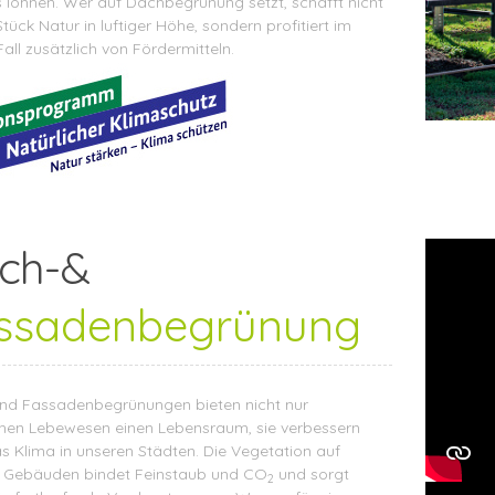
s lohnen. Wer auf Dachbegrünung setzt, schafft nicht
Stück Natur in luftiger Höhe, sondern profitiert im
all zusätzlich von Fördermitteln.
ch-&
ssadenbegrünung
nd Fassadenbegrünungen bieten nicht nur
chen Lebewesen einen Lebensraum, sie verbessern
s Klima in unseren Städten. Die Vegetation auf
 Gebäuden bindet Feinstaub und CO
und sorgt
2