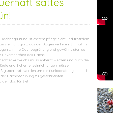
uerhaft sattes
ün!
e Dachbegrünung ist extrem pflegeleicht und trotzdem
an sie nicht ganz aus den Augen verlieren. Einmal im
legen wir Ihre Dachbegrünung und gewährleisten so
e Unversehrtheit des Dachs.
schter Aufwuchs muss entfernt werden und auch die
äufe und Sicherheitseinrichtungen müssen
ßig überprüft werden um die Funktionsfähigkeit und
ät der Dachbegrünung zu gewährleisten.
digen das für Sie!