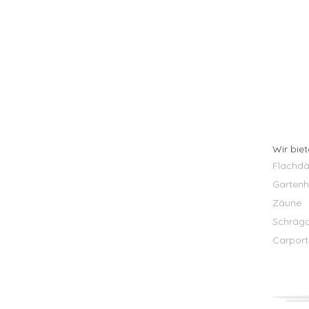
Wir bie
Flachdä
Gartenh
Zäune
Schräg
Carport