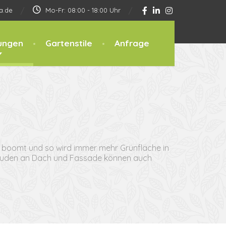
a.de
Mo-Fr: 08:00 - 18:00 Uhr
ungen
Gartenstile
Anfrage
 boomt und so wird immer mehr Grünfläche in
ebäuden an Dach und Fassade können auch