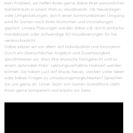
Kein Problem, wir helfen Ihnen gerne dabei Ihren persönlichen
Gartentraum in einem Plan zu visualisieren. Ob Neuanlagen
oder Umgestaltungen, durch einen kommunikativen Umgang
wird Ihr Garten nach Ihren Wünschen und Vorstellungen
geplant. Unsere Planungen werden dabei z.B. durch einfache
Handskizzen oder aufwendige 3D-Visualisierungen für Sie
veranschaulicht.
Dabei setzen wir vor allem auf Individualität und Innovation.
Durch ein übersichtliches Angebot und Zuverlässigkeit
gewährleisten wir, dass Ihre Wünsche fachgerecht und zu
einem optimalen Preis- Leistungsverhältnis realisiert werden
können. Sie haben Lust auf etwas Neues, stecken voller Ideen
oder haben Fragen zu Umsetzungsmöglichkeiten? Sprechen
Sie uns gerne an. Unser Team von Garten Grandiflora steht
Ihnen gerne kompetent und kreativ zur Seite.