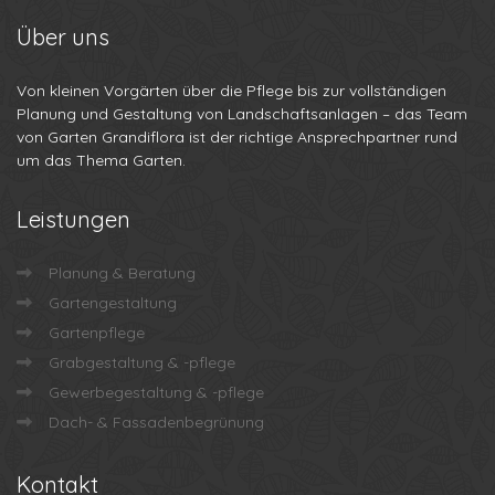
Grabgestaltung & -pflege
Gewerbegestaltung & -pflege
Dach- & Fassadenbegrünung
Kontakt
Planung & Beratung
Gartengestaltung
Gartenpflege
Grabgestaltung & -Pflege
Gewerbegestaltung & -pflege
Dach- & Fassadenbegrünung
Öffnungszeiten
Montag
08:00-18:00
Dienstag
08:00-18:00