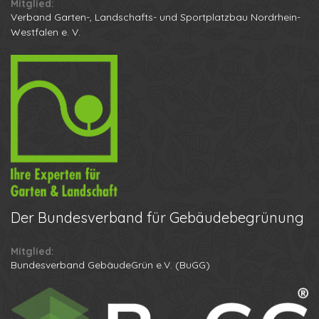
Mitglied:
Bundesverband GebäudeGrün e.V. (BuGG)
Ihr Name
© 2011-2026 Garten Grandiflora
Ihre Telefonnummer
Datenschutz
-
Impressum
-
Downloadbereich