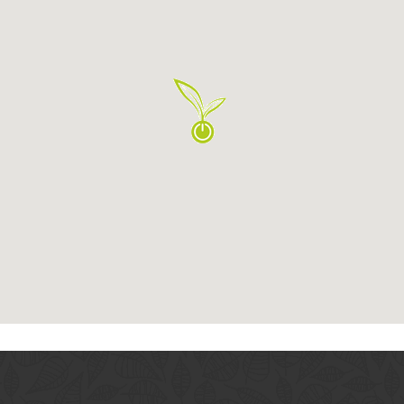
Über
uns
Von kleinen Vorgärten über die Pflege bis zur vollständigen
Planung und Gestaltung von Landschaftsanlagen – das Team
von Garten Grandiflora ist der richtige Ansprechpartner rund
um das Thema Garten.
Leistungen
Planung & Beratung
Gartengestaltung
Gartenpflege