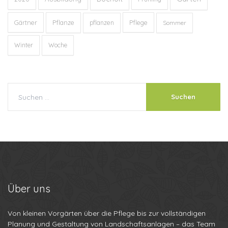
Gärtner
Pflanze
Pflege
pflanzen
Sommer
Winter
Woche
Über
uns
Von kleinen Vorgärten über die Pflege bis zur vollständigen
Planung und Gestaltung von Landschaftsanlagen – das Team