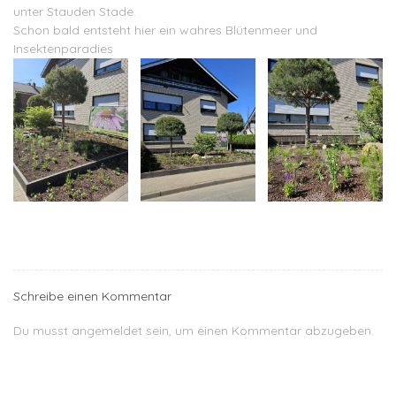
unter
Stauden Stade.
Schon bald entsteht hier ein wahres Blütenmeer und
Insektenparadies
Schreibe einen Kommentar
Du musst
angemeldet
sein, um einen Kommentar abzugeben.