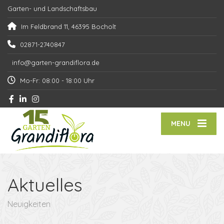
Garten- und Landschaftsbau
Im Feldbrand 11, 46395 Bocholt
02871-2740847
info@garten-grandiflora.de
Mo-Fr: 08:00 - 18:00 Uhr
MENU
Aktuelles
Neuigkeiten