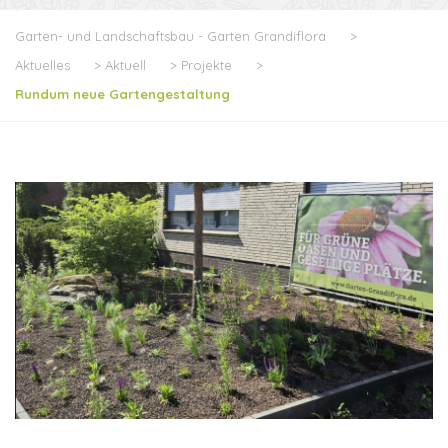
Garten- und Landschaftsbau - Garten Grandiflora
>
Aktuelles
>
Aktuell
>
Projekte
>
Rundum neue Gartengestaltung