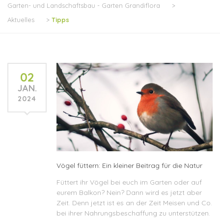
Garten- und Landschaftsbau - Garten Grandiflora
>
Aktuelles
>
Tipps
02
JAN.
2024
Vögel füttern: Ein kleiner Beitrag für die Natur
Füttert ihr Vögel bei euch im Garten oder auf
eurem Balkon? Nein? Dann wird es jetzt aber
Zeit. Denn jetzt ist es an der Zeit Meisen und Co.
bei ihrer Nahrungsbeschaffung zu unterstützen.