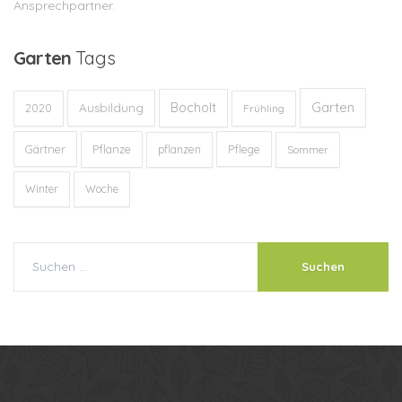
Ansprechpartner.
Garten
Tags
Garten
Bocholt
Ausbildung
2020
Frühling
Gärtner
Pflanze
Pflege
pflanzen
Sommer
Winter
Woche