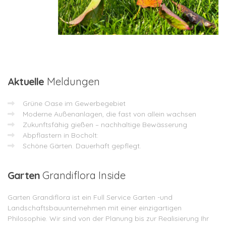
Aktuelle
Meldungen
Grüne Oase im Gewerbegebiet
Moderne Außenanlagen, die fast von allein wachsen
Zukunftsfähig gießen – nachhaltige Bewässerung
Abpflastern in Bocholt:
Schöne Gärten. Dauerhaft gepflegt.
Garten
Grandiflora Inside
Garten Grandiflora ist ein Full Service Garten -und
Landschaftsbauunternehmen mit einer einzigartigen
Philosophie. Wir sind von der Planung bis zur Realisierung Ihr