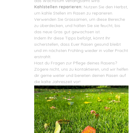
das Wachstum verlangsamt wird.
Kahlstellen reparieren:
Nutzen Sie den Herbst,
um kahle Stellen im Rasen zu reparieren.
Verwenden Sie Grassamen, um diese Bereiche
zu überdecken, und halten Sie sie feucht, bis
das neue Gras gut gewachsen ist.
Indem Ihr diese Tipps befolgt, könnt Ihr
sicherstellen, dass Euer Rasen gesund bleibt
und im nächsten Frühling wieder in voller Pracht
erstrahlt.
Hast du Fragen zur Pflege deines Rasens?
Zögere nicht, uns zu kontaktieren, und wir helfen
dir gerne weiter und bereiten deinen Rasen auf
die kalte Jahreszeit vor!