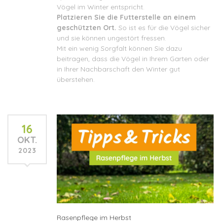
Vögel im Winter entspricht.
Platzieren Sie die Futterstelle an einem
geschützten Ort.
So ist es für die Vögel sicher
und sie können ungestört fressen.
Mit ein wenig Sorgfalt können Sie dazu
beitragen, dass die Vögel in Ihrem Garten oder
in Ihrer Nachbarschaft den Winter gut
überstehen.
16
OKT.
2023
Rasenpflege im Herbst