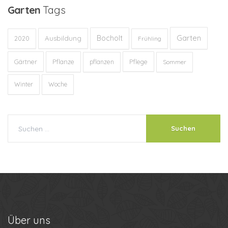
Garten
Tags
Garten
Bocholt
Ausbildung
2020
Frühling
Gärtner
Pflanze
Pflege
pflanzen
Sommer
Winter
Woche
Über
uns