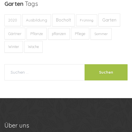
Garten
Tags
Garten
Bocholt
Ausbildung
2020
Frühling
Gärtner
Pflanze
Pflege
pflanzen
Sommer
Winter
Woche
Über
uns