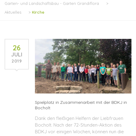
Garten- und Landschaftsbau - Garten Grandiflora
>
Aktuelles
>
Kirche
26
JULI
2019
Spielplatz in Zusammenarbeit mit der BDKJ in
Bocholt
Dank den fleißigen Helfern der Liebfrauen
Bocholt. Nach der 72-Stunden-Aktion des
BDKJ vor einigen Wochen, können nun die