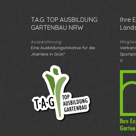
T.A.G.
TOP AUSBILDUNG
Ihre
E
GARTENBAU NRW
Lands
Auszeichnung:
Mitglie
Eine Ausbildungsinitiative für die
Verband
„Karriere in Grün“
Sportpl
V.