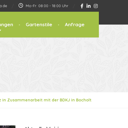
a.de
Mo-Fr: 08:00 - 18:00 Uhr
ungen
Gartenstile
Anfrage
z in Zusammenarbeit mit der BDKJ in Bocholt