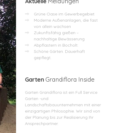
Aktuelle
Meldungen
Grüne Oase im Gewerbegebiet
Moderne Außenanlagen, die fast
von allein wachsen
Zukunftsfähig gießen –
nachhaltige Bewässerung
Abpflastern in Bocholt:
Schöne Gärten. Dauerhaft
gepflegt.
Garten
Grandiflora Inside
Garten Grandiflora ist ein Full Service
Garten -und
Landschaftsbauunternehmen mit einer
einzigartigen Philosophie. Wir sind von
der Planung bis zur Realisierung Ihr
Ansprechpartner.