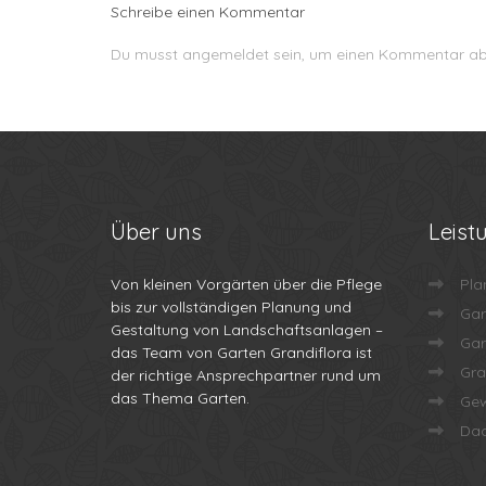
Schreibe einen Kommentar
Du musst
angemeldet
sein, um einen Kommentar a
Über
uns
Leist
Von kleinen Vorgärten über die Pflege
Pla
bis zur vollständigen Planung und
Gar
Gestaltung von Landschaftsanlagen –
Gar
das Team von Garten Grandiflora ist
Gra
der richtige Ansprechpartner rund um
das Thema Garten.
Gew
Dac