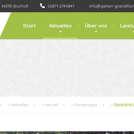
, 46395 Bocholt
02871-2740847
info@garten-grandiflor
Start
Aktuelles
Über uns
Leist
>
Aktuelles
>
Aktuell
>
Gartentipps
>
Spielplat