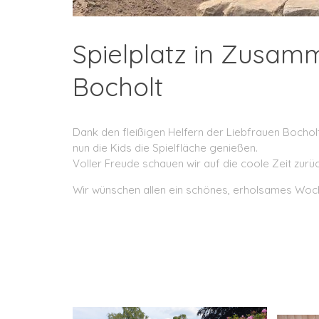
Spielplatz in Zusam
Bocholt
Dank den fleißigen Helfern der Liebfrauen Bocho
nun die Kids die Spielfläche genießen.
Voller Freude schauen wir auf die coole Zeit zurüc
Wir wünschen allen ein schönes, erholsames Woch