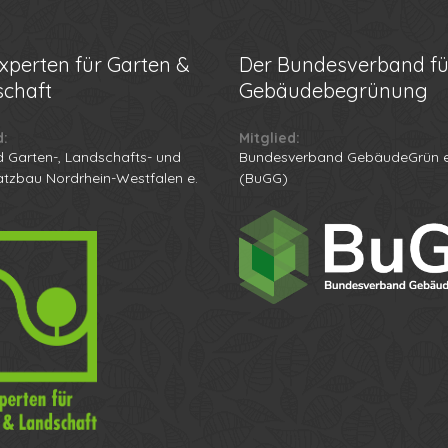
xperten für Garten &
Der
Bundesverband fü
chaft
Gebäudebegrünung
d:
Mitglied:
 Garten-, Landschafts- und
Bundesverband GebäudeGrün e
atzbau Nordrhein-Westfalen e.
(BuGG)