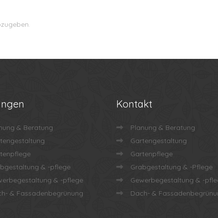
bzugeben.
ungen
Kontakt
nung & Beratung
Planung & Beratung
tengestaltung
Gartengestaltung
tenpflege
Gartenpflege
bgestaltung & -pflege
Grabgestaltung & -Pflege
erbegestaltung & -pflege
Gewerbegestaltung & -pfl
h- & Fassadenbegrünung
Dach- & Fassadenbegrünu