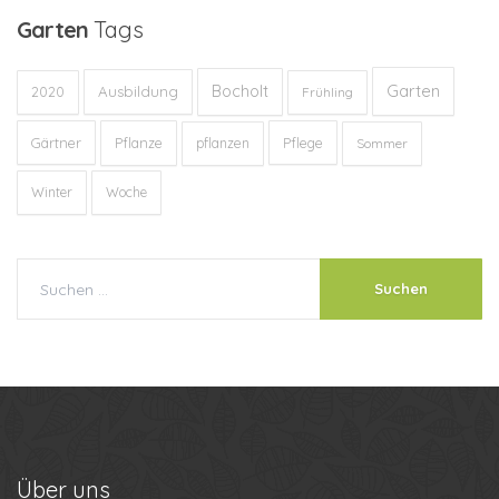
Garten
Tags
Garten
Bocholt
Ausbildung
2020
Frühling
Gärtner
Pflanze
Pflege
pflanzen
Sommer
Winter
Woche
Über
uns