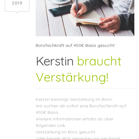
2019
Bürofachkraft auf 450€ Basis gesucht!
Kerstin
braucht
Verstärkung!
Kerstin benötigt Verstärkung im Büro!
Wir suchen ab sofort eine Bürofachkraft auf
450€ Basis.
Weitere Informationen erhälst du über
folgenden Link
Verstärkung im Büro gesucht
oder bewirb dich gerne bei uns per Email: