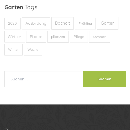
Garten
Tags
Garten
Bocholt
Ausbildung
2020
Frühling
Gärtner
Pflanze
Pflege
pflanzen
Sommer
Winter
Woche