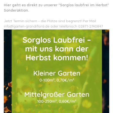
Hier geht es direkt zu unserer "
Sorglos laubfrei im Herbst
"
Sonderaktion.
Jetzt Termin sichern – die Plätze sind begrenzt! Per Mail:
info@garten-grandiflora.de oder telefonisch 02871-2740847