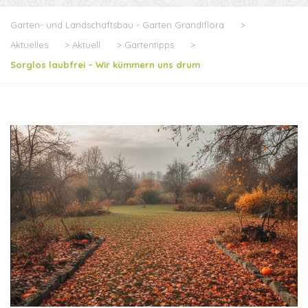
Garten- und Landschaftsbau - Garten Grandiflora
>
Aktuelles
>
Aktuell
>
Gartentipps
>
Sorglos laubfrei – Wir kümmern uns drum