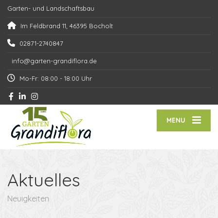
Garten- und Landschaftsbau
Im Feldbrand 11, 46395 Bocholt
02871-2740847
info@garten-grandiflora.de
Mo-Fr: 08:00 - 18:00 Uhr
MENU
Aktuelles
Neuigkeiten