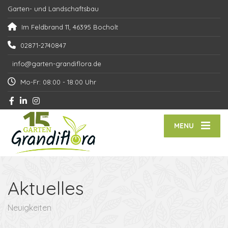
Garten- und Landschaftsbau
Im Feldbrand 11, 46395 Bocholt
02871-2740847
info@garten-grandiflora.de
Mo-Fr: 08:00 - 18:00 Uhr
MENU
Aktuelles
Neuigkeiten