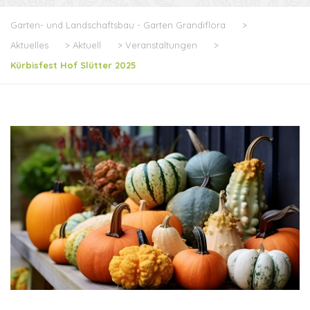
Garten- und Landschaftsbau - Garten Grandiflora
>
Aktuelles
>
Aktuell
>
Veranstaltungen
>
Kürbisfest Hof Slütter 2025