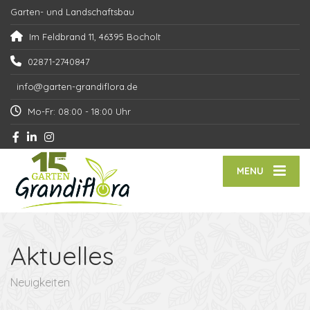
Garten- und Landschaftsbau
Im Feldbrand 11, 46395 Bocholt
02871-2740847
info@garten-grandiflora.de
Mo-Fr: 08:00 - 18:00 Uhr
MENU
Aktuelles
Neuigkeiten