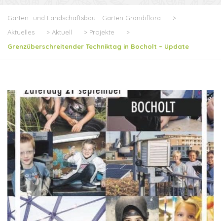
Garten- und Landschaftsbau - Garten Grandiflora
>
Aktuelles
>
Aktuell
>
Projekte
>
Grenzüberschreitender Techniktag in Bocholt – Update