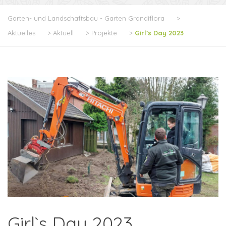
Garten- und Landschaftsbau - Garten Grandiflora
>
Aktuelles
>
Aktuell
>
Projekte
>
Girl`s Day 2023
Girl`s Day 2023