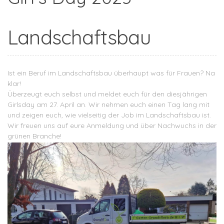
Landschaftsbau
Ist ein Beruf im Landschaftsbau überhaupt was für Frauen? Na
klar!
Überzeugt euch selbst und meldet euch für den diesjährigen
Girlsday am 27. April an. Wir nehmen euch einen Tag lang mit
und zeigen euch, wie vielseitig der Job im Landschaftsbau ist.
Wir freuen uns auf eure Anmeldung und über Nachwuchs in der
grünen Branche!