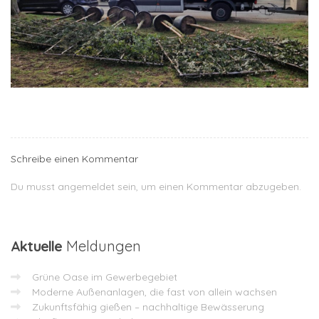
Schreibe einen Kommentar
Du musst
angemeldet
sein, um einen Kommentar abzugeben.
Aktuelle
Meldungen
Grüne Oase im Gewerbegebiet
Moderne Außenanlagen, die fast von allein wachsen
Zukunftsfähig gießen – nachhaltige Bewässerung