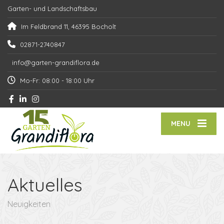
Garten- und Landschaftsbau
Im Feldbrand 11, 46395 Bocholt
02871-2740847
info@garten-grandiflora.de
Mo-Fr: 08:00 - 18:00 Uhr
MENU
Aktuelles
Neuigkeiten