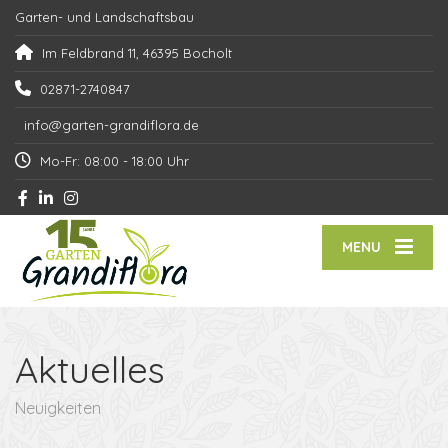
Garten- und Landschaftsbau
Im Feldbrand 11, 46395 Bocholt
02871-2740847
info@garten-grandiflora.de
Mo-Fr: 08:00 - 18:00 Uhr
MENU
Aktuelles
Neuigkeiten