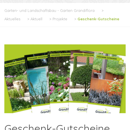
Garten- und Landschaftsbau - Garten Grandiflora
>
Aktuelles
>
Aktuell
>
Projekte
>
Geschenk-Gutscheine
Geschenk-Gutscheine