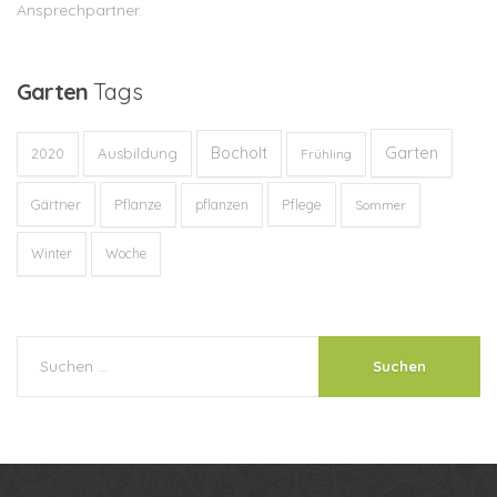
Ansprechpartner.
Garten
Tags
Garten
Bocholt
Ausbildung
2020
Frühling
Gärtner
Pflanze
Pflege
pflanzen
Sommer
Winter
Woche