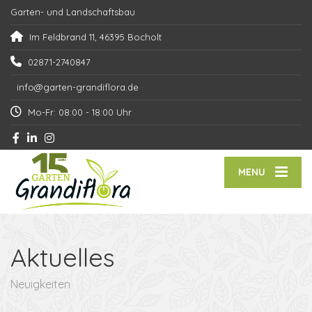
Garten- und Landschaftsbau
Im Feldbrand 11, 46395 Bocholt
02871-2740847
info@garten-grandiflora.de
Mo-Fr: 08:00 - 18:00 Uhr
MENU
Aktuelles
Neuigkeiten