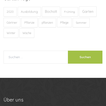
Garten
Bocholt
Ausbildung
2020
Frühling
Gärtner
Pflanze
Pflege
pflanzen
Sommer
Winter
Woche
Über
uns