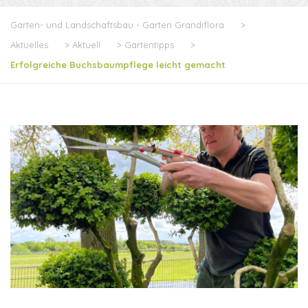
Garten- und Landschaftsbau - Garten Grandiflora
>
Aktuelles
>
Aktuell
>
Gartentipps
>
Erfolgreiche Buchsbaumpflege leicht gemacht