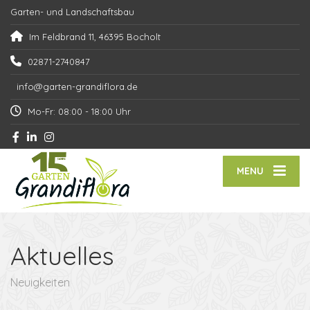
Garten- und Landschaftsbau
Im Feldbrand 11, 46395 Bocholt
02871-2740847
info@garten-grandiflora.de
Mo-Fr: 08:00 - 18:00 Uhr
MENU
Aktuelles
Neuigkeiten