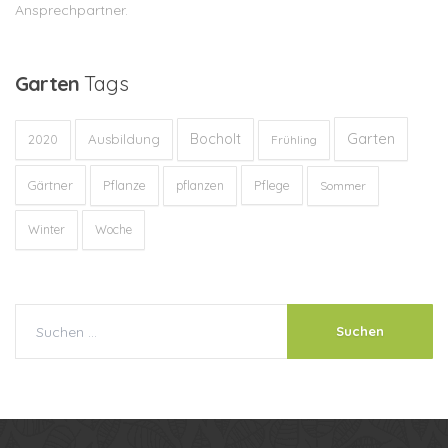
Ansprechpartner.
Garten
Tags
Garten
Bocholt
Ausbildung
2020
Frühling
Gärtner
Pflanze
Pflege
pflanzen
Sommer
Winter
Woche