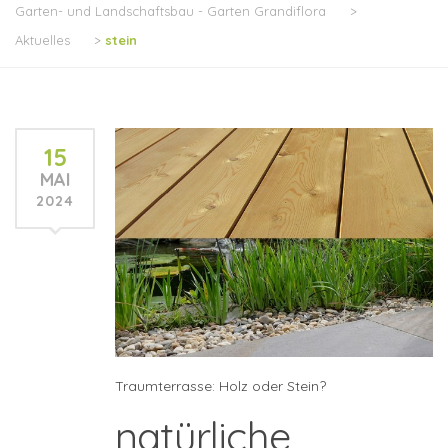
Garten- und Landschaftsbau - Garten Grandiflora
>
Aktuelles
>
stein
15
MAI
2024
Traumterrasse: Holz oder Stein?
natürliche