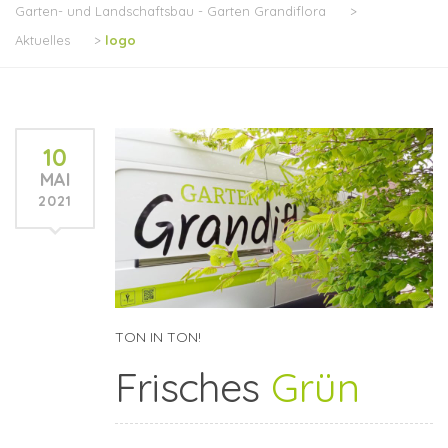
Garten- und Landschaftsbau - Garten Grandiflora
>
Aktuelles
>
logo
10
MAI
2021
TON IN TON!
Frisches
Grün