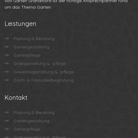
von Garten Grandiflora ist der richtige Ansprechpartner rund
um das Thema Garten.
Leistungen
Planung & Beratung
Gartengestaltung
Gartenpflege
Grabgestaltung & -pflege
Gewerbegestaltung & -pflege
Dach- & Fassadenbegrünung
Kontakt
Planung & Beratung
Gartengestaltung
Gartenpflege
Grabgestaltung & -Pflege