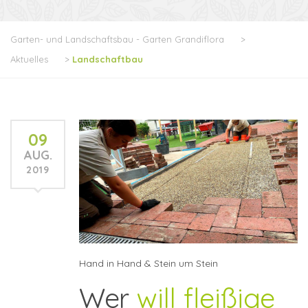
Garten- und Landschaftsbau - Garten Grandiflora
>
Aktuelles
>
Landschaftbau
09
AUG.
2019
Hand in Hand & Stein um Stein
Wer
will fleißige