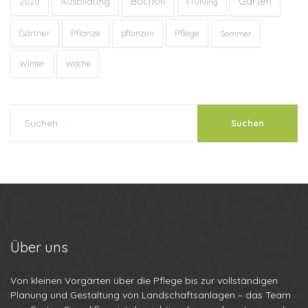
Garten
Bocholt
Ausbildung
2020
Frühling
Gärtner
Pflanze
Pflege
pflanzen
Sommer
Winter
Woche
Über
uns
Von kleinen Vorgärten über die Pflege bis zur vollständigen
Planung und Gestaltung von Landschaftsanlagen – das Team