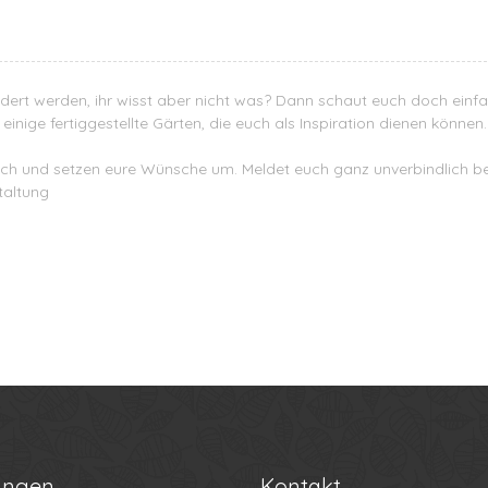
dert werden, ihr wisst aber nicht was? Dann schaut euch doch einf
inige fertiggestellte Gärten, die euch als Inspiration dienen können.
uch und setzen eure Wünsche um. Meldet euch ganz unverbindlich be
taltung
ungen
Kontakt