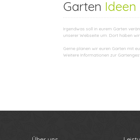
Garten
Ideen
Irgendwas soll in eurem Garten verän
unserer Webseite um. Dort haben wir e
Gerne planen wir euren Garten mit e
Weitere Informationen zur Gartenges
Über
uns
Leist