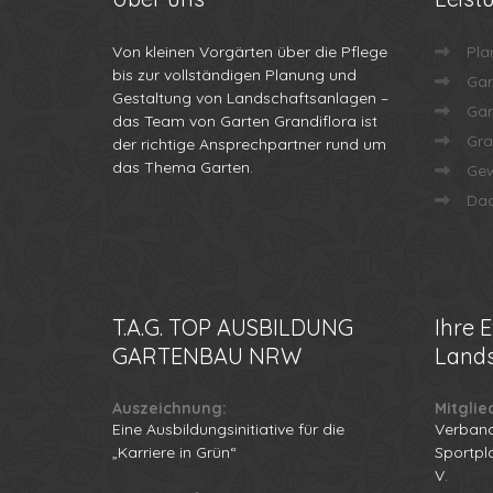
Von kleinen Vorgärten über die Pflege
Pla
bis zur vollständigen Planung und
Gar
Gestaltung von Landschaftsanlagen –
Gar
das Team von Garten Grandiflora ist
Gra
der richtige Ansprechpartner rund um
das Thema Garten.
Gew
Dac
T.A.G.
TOP AUSBILDUNG
Ihre
E
GARTENBAU NRW
Lands
Auszeichnung:
Mitglie
Eine Ausbildungsinitiative für die
Verband
„Karriere in Grün“
Sportpl
V.