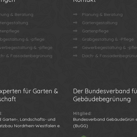
nung & Beratung
Planung & Beratung
tengestaltung
Gartengestaltung
tenpflege
Gartenpflege
bgestaltung & -pflege
Grabgestaltung & -Pflege
erbegestaltung & -pflege
Gewerbegestaltung & -pfl
h- & Fassadenbegrünung
Dach- & Fassadenbegrünu
xperten für Garten &
Der
Bundesverband fü
chaft
Gebäudebegrünung
d:
Mitglied:
 Garten-, Landschafts- und
Bundesverband GebäudeGrün e
atzbau Nordrhein-Westfalen e.
(BuGG)