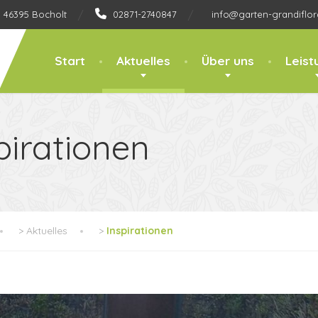
, 46395 Bocholt
02871-2740847
info@garten-grandiflor
Start
Aktuelles
Über uns
Leist
pirationen
>
Aktuelles
>
Inspirationen