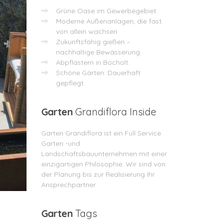
Grüne Oase im Gewerbegebiet
Moderne Außenanlagen, die fast
von allein wachsen
Zukunftsfähig gießen –
nachhaltige Bewässerung
Abpflastern in Bocholt:
Schöne Gärten. Dauerhaft
gepflegt.
Garten
Grandiflora Inside
Garten Grandiflora ist ein Full Service
Garten -und
Landschaftsbauunternehmen mit einer
einzigartigen Philosophie. Wir sind von
der Planung bis zur Realisierung Ihr
Ansprechpartner.
Garten
Tags