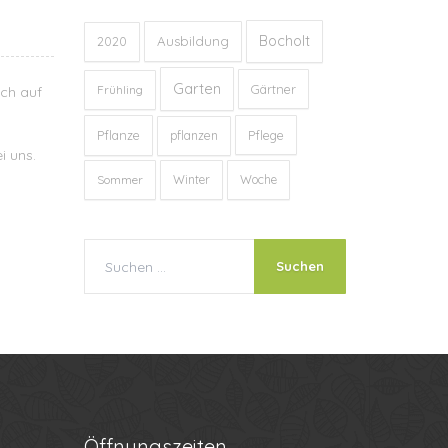
Bocholt
Ausbildung
2020
Garten
Gärtner
Frühling
ach auf
Pflanze
Pflege
pflanzen
i uns.
Sommer
Winter
Woche
Öffnungszeiten