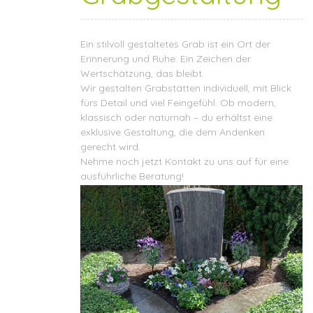
Ein stilvoll gestaltetes Grab ist ein Ort der
Erinnerung und Ruhe. Ein Zeichen der
Wertschätzung, das bleibt.
Wir gestalten Grabstätten individuell, mit Blick
fürs Detail und viel Feingefühl. Ob modern,
klassisch oder naturnah – du erhältst eine
exklusive Gestaltung, die dem Andenken
gerecht wird.
Nehme noch jetzt
Kontakt
zu uns auf für eine
ausführliche Beratung!