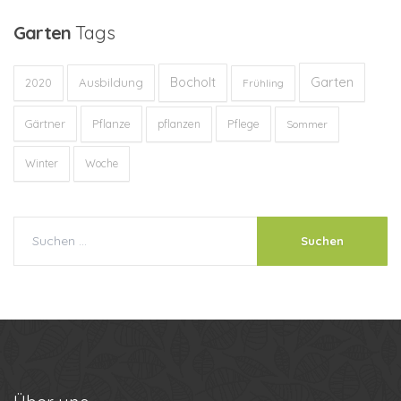
Garten
Tags
Garten
Bocholt
Ausbildung
2020
Frühling
Gärtner
Pflanze
Pflege
pflanzen
Sommer
Winter
Woche