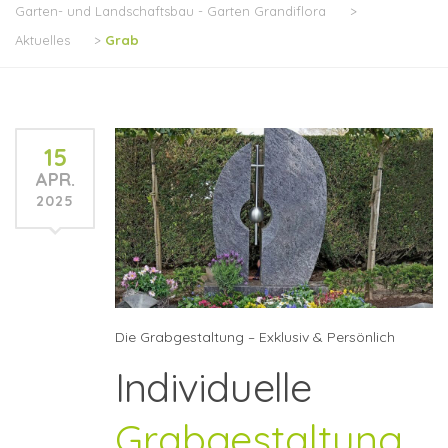
Garten- und Landschaftsbau - Garten Grandiflora
>
Aktuelles
>
Grab
15
APR.
2025
Die Grabgestaltung – Exklusiv & Persönlich
Individuelle
Grabgestaltung