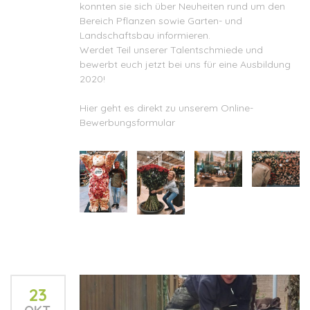
konnten sie sich über Neuheiten rund um den
Bereich Pflanzen sowie Garten- und
Landschaftsbau informieren.
Werdet Teil unserer Talentschmiede und
bewerbt euch jetzt bei uns für eine Ausbildung
2020!
Hier geht es direkt zu unserem
Online-
Bewerbungsformular
23