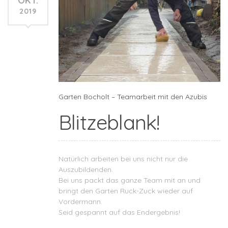
OKT.
2019
Garten Bocholt – Teamarbeit mit den Azubis
Blitzeblank!
Natürlich arbeiten bei uns nicht nur die
Auszubildenden.
Bei uns packt das ganze Team mit an und
bringt den Garten Ruck-Zuck wieder auf
Vordermann.
Seid gespannt auf das Endergebnis!