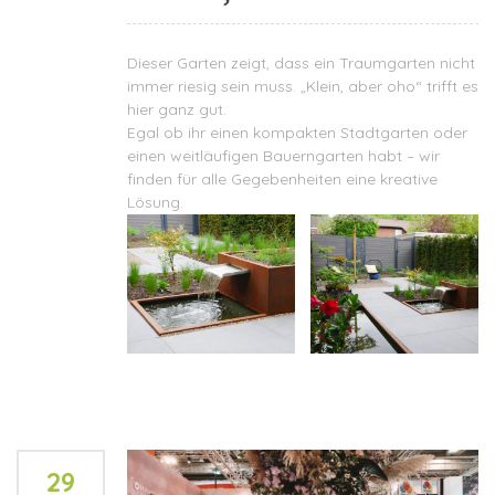
Dieser Garten zeigt, dass ein Traumgarten nicht
immer riesig sein muss. „Klein, aber oho“ trifft es
hier ganz gut.
Egal ob ihr einen kompakten Stadtgarten oder
einen weitläufigen Bauerngarten habt – wir
finden für alle Gegebenheiten eine kreative
Lösung.
29