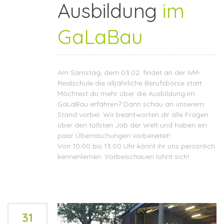
Ausbildung
im
GaLaBau
Am Samstag, dem 03.02. findet an der IvM-
Realschule die alljährliche Berufsbörse statt.
Möchtest du mehr über die Ausbildung im
GaLaBau erfahren? Dann schau an unserem
Stand vorbei. Wir beantworten dir alle Fragen
über den tollsten Job der Welt und haben ein
paar Überraschungen vorbereitet!
Von 10:00 bis 13:00 Uhr könnt ihr uns persönlich
kennenlernen. Vorbeischauen lohnt sich!
31