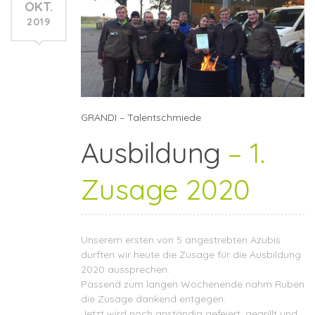
OKT.
2019
GRANDI – Talentschmiede
Ausbildung
– 1.
Zusage 2020
Unserem ersten von 5 angestrebten Azubis
durften wir heute die Zusage für die Ausbildung
2020 aussprechen.
Passend zum langen Wochenende nahm Ruben
die Zusage dankend entgegen.
Jetzt wird noch anständig gefeiert, gegrillt und