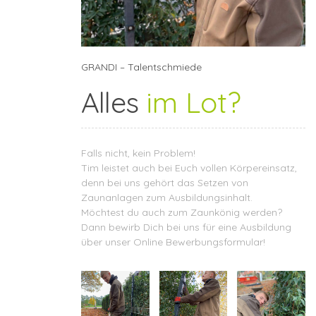
GRANDI – Talentschmiede
Alles
im Lot?
Falls nicht, kein Problem!
Tim leistet auch bei Euch vollen Körpereinsatz,
denn bei uns gehört das Setzen von
Zaunanlagen zum Ausbildungsinhalt.
Möchtest du auch zum Zaunkönig werden?
Dann bewirb Dich bei uns für eine Ausbildung
über unser
Online Bewerbungsformular
!