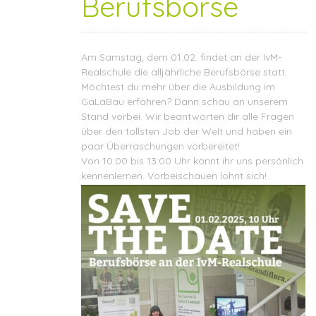
Berufsbörse
Am Samstag, dem 01.02. findet an der IvM-
Realschule die alljährliche Berufsbörse statt.
Möchtest du mehr über die Ausbildung im
GaLaBau erfahren? Dann schau an unserem
Stand vorbei. Wir beantworten dir alle Fragen
über den tollsten Job der Welt und haben ein
paar Überraschungen vorbereitet!
Von 10:00 bis 13:00 Uhr könnt ihr uns persönlich
kennenlernen. Vorbeischauen lohnt sich!