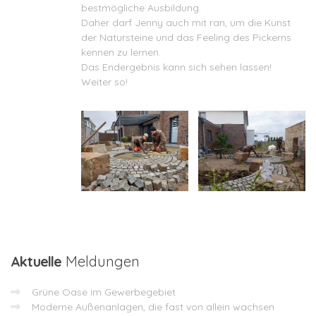
bestmögliche Ausbildung.
Daher darf Jenny auch mit ran, um die Kunst
der Natursteine und das Feeling des Pickerns
kennen zu lernen.
Das Endergebnis kann sich sehen lassen!
Weiter so!
Aktuelle
Meldungen
Grüne Oase im Gewerbegebiet
Moderne Außenanlagen, die fast von allein wachsen