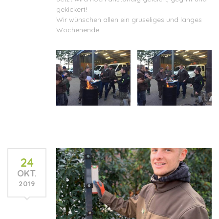
gekickert!
Wir wünschen allen ein gruseliges und langes
Wochenende.
24
OKT.
2019