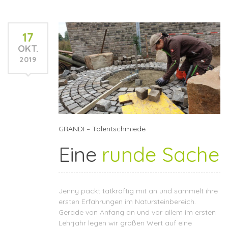
17
OKT.
2019
GRANDI – Talentschmiede
Eine
runde Sache
Jenny packt tatkräftig mit an und sammelt ihre
ersten Erfahrungen im Natursteinbereich.
Gerade von Anfang an und vor allem im ersten
Lehrjahr legen wir großen Wert auf eine