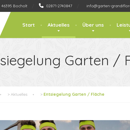
, 46395 Bocholt
02871-2740847
info@garten-grandiflor
Start
Aktuelles
Über uns
Leist
siegelung Garten / 
>
Aktuelles
>
Entsiegelung Garten / Fläche