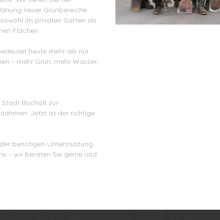
Planung neuer Grünbereiche
sowohl im privaten Garten als
hen Flächen.
edeutet heute mehr als nur
chen – mehr Grün, mehr Wasser,
 Stadt Bocholt zur
ahmen. Jetzt ist der richtige
oder benötigen Unterstützung
ns – wir beraten Sie gerne und