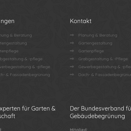
ungen
Kontakt
nung & Beratung
Planung & Beratung
tengestaltung
Gartengestaltung
tenpflege
Gartenpflege
bgestaltung & -pflege
Grabgestaltung & -Pflege
erbegestaltung & -pflege
Gewerbegestaltung & -pfl
h- & Fassadenbegrünung
Dach- & Fassadenbegrünu
xperten für Garten &
Der
Bundesverband fü
chaft
Gebäudebegrünung
d:
Mitglied: