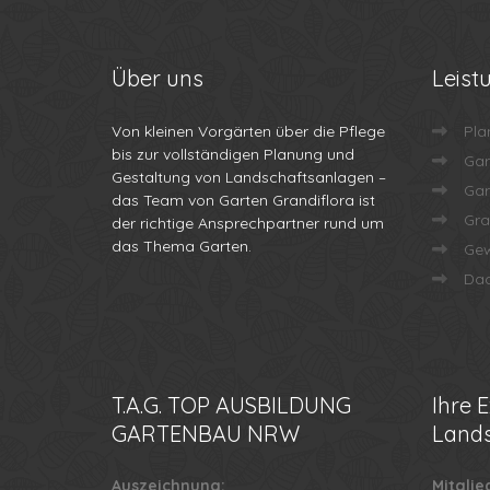
Über
uns
Leist
Von kleinen Vorgärten über die Pflege
Pla
bis zur vollständigen Planung und
Gar
Gestaltung von Landschaftsanlagen –
Gar
das Team von Garten Grandiflora ist
Gra
der richtige Ansprechpartner rund um
das Thema Garten.
Gew
Dac
T.A.G.
TOP AUSBILDUNG
Ihre
E
GARTENBAU NRW
Lands
Auszeichnung:
Mitglie