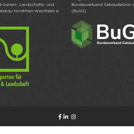
 Garten-, Landschafts- und
Bundesverband GebäudeGrün e
atzbau Nordrhein-Westfalen e.
(BuGG)