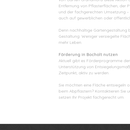
Entfernung von Pflasterflächen, der 
und der fachgerechten Umsetzung – 
auch auf gewerblichen oder öffentlic
Denn nachhaltige Gartengestaltung b
Gestaltung: Weniger versiegelte Flä
mehr Leben.
Förderung in Bocholt nutzen
Aktuell gibt es Förderprogramme der
Unterstützung von Entsiegelungsmaßn
Zeitpunkt, aktiv zu werden.
Sie möchten eine Fläche entsiegeln 
beim Abpflastern? Kontaktieren Sie u
setzen Ihr Projekt fachgerecht um.