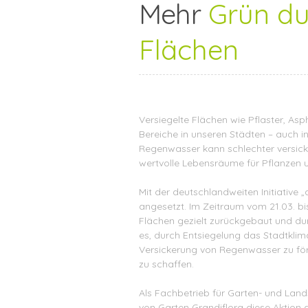
Mehr
Grün du
Flächen
Versiegelte Flächen wie Pflaster, Asp
Bereiche in unseren Städten – auch in
Regenwasser kann schlechter versicke
wertvolle Lebensräume für Pflanzen u
Mit der deutschlandweiten Initiative 
angesetzt. Im Zeitraum vom 21.03. bi
Flächen gezielt zurückgebaut und durc
es, durch Entsiegelung das Stadtklim
Versickerung von Regenwasser zu f
zu schaffen.
Als Fachbetrieb für Garten- und Land
von Garten Grandiflora diese Aktion ak