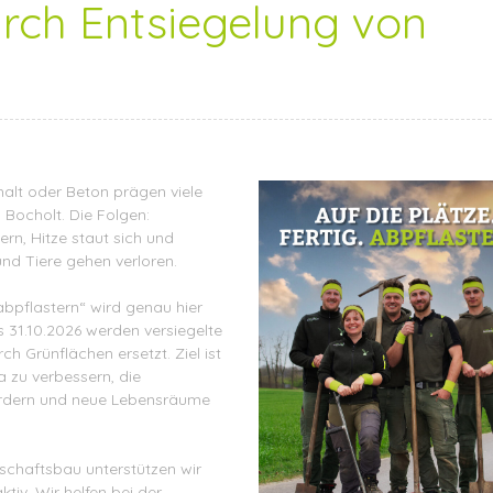
rch Entsiegelung von
halt oder Beton prägen viele
 Bocholt. Die Folgen:
rn, Hitze staut sich und
nd Tiere gehen verloren.
„abpflastern“ wird genau hier
s 31.10.2026 werden versiegelte
h Grünflächen ersetzt. Ziel ist
a zu verbessern, die
ördern und neue Lebensräume
schaftsbau unterstützen wir
tiv. Wir helfen bei der