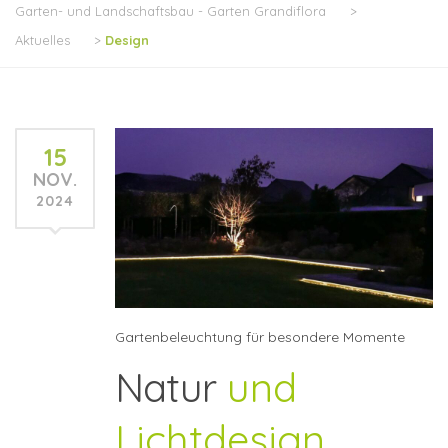
Garten- und Landschaftsbau - Garten Grandiflora
>
Aktuelles
>
Design
15
NOV.
2024
Gartenbeleuchtung für besondere Momente
Natur
und
Lichtdesign