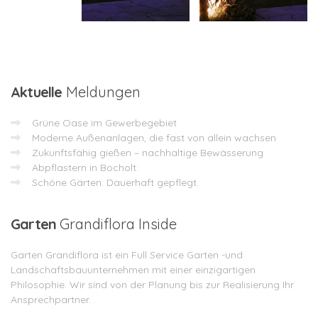
Aktuelle
Meldungen
Grüne Oase im Gewerbegebiet
Moderne Außenanlagen, die fast von allein wachsen
Zukunftsfähig gießen – nachhaltige Bewässerung
Abpflastern in Bocholt:
Schöne Gärten. Dauerhaft gepflegt.
Garten
Grandiflora Inside
Garten Grandiflora ist ein Full Service Garten -und
Landschaftsbauunternehmen mit einer einzigartigen
Philosophie. Wir sind von der Planung bis zur Realisierung Ihr
Ansprechpartner.