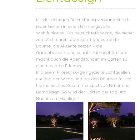
Mit der richtigen Beleuchtung verwandelt sich
jeder Garten in eine stimmungsvolle
Wohlfühloase. Ob beleuchtete Wege, die sicher
zum Ziel führen, oder sanft angestrahlte
Bäume, die Akzente setzen – die
Gartenbeleuchtung schafft Atmosphäre und
macht auch die Abendstunden im Garten zu
einem echten Erlebnis.
In diesem Projekt sorgen gezielte Lichtquellen
entlang der Wege und bei den Bäumen für ein
harmonisches Zusammenspiel von Natur und
Lichtdesign. So wird der Garten bei Tag und
Nacht zum Highlight!