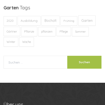
Garten
Tags
Garten
Bocholt
Ausbildung
2020
Frühling
Gärtner
Pflanze
Pflege
pflanzen
Sommer
Winter
Woche
Über
uns