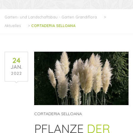
Garten- und Landschaftsbau - Garten Grandiflora
>
Aktuelles
>
CORTADERIA SELLOANA
24
JAN.
2022
CORTADERIA SELLOANA
PFLANZE
DER