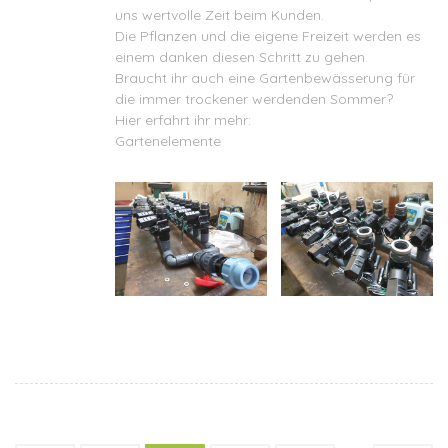
uns wertvolle Zeit beim Kunden.
Die Pflanzen und die eigene Freizeit werden es
einem danken diesen Schritt zu gehen.
Braucht ihr auch eine Gartenbewässerung für
die immer trockener werdenden Sommer?
Hier erfahrt ihr mehr:
Gartenelement
e