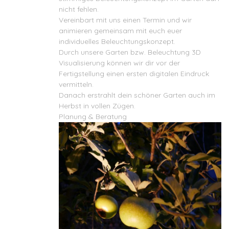
nicht fehlen.
Vereinbart mit uns einen Termin und wir
animieren gemeinsam mit euch euer
individuelles Beleuchtungskonzept.
Durch unsere Garten bzw. Beleuchtung 3D
Visualisierung können wir dir vor der
Fertigstellung einen ersten digitalen Eindruck
vermitteln.
Danach erstrahlt dein schöner Garten auch im
Herbst in vollen Zügen.
Planung & Beratung