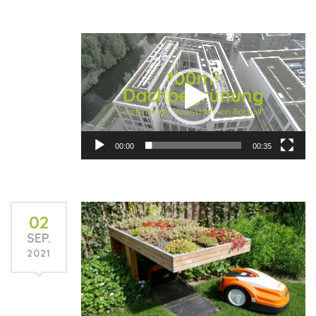
Video-
Player
00:00
00:35
02
SEP.
2021