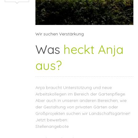
Wir suchen Verstärkung
Was
heckt Anja
aus?
Anja braucht Unterstützung und neue
Arbeitskollegen im Bereich der Gartenpflege.
Aber auch in unseren anderen Bereichen, wie
der Gestaltung von privaten Gärten oder
Großprojekten suchen wir Landschaftsgärtner!
Jetzt bewerben:
Stellenangebote