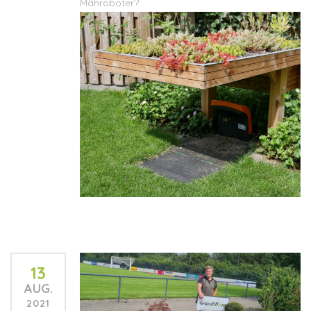
Mähroboter?
13
AUG.
2021