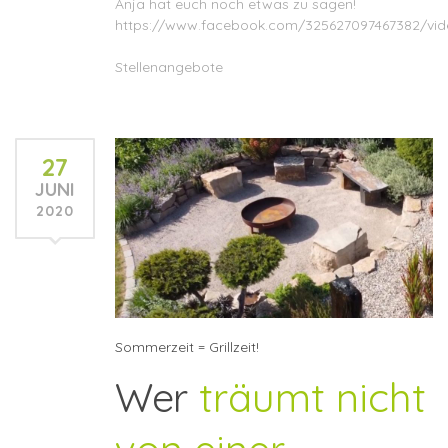
Anja hat euch noch etwas zu sagen!
https://www.facebook.com/325627097467382/vi
Stellenangebote
27
JUNI
2020
Sommerzeit = Grillzeit!
Wer
träumt nicht