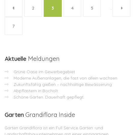
1
2
3
4
5
…
7
Aktuelle
Meldungen
Grüne Oase im Gewerbegebiet
Moderne Außenanlagen, die fast von allein wachsen
Zukunftsfähig gießen – nachhaltige Bewässerung
Abpflastern in Bocholt:
Schöne Gärten. Dauerhaft gepflegt.
Garten
Grandiflora Inside
Garten Grandiflora ist ein Full Service Garten -und
Landschaftsbauunternehmen mit einer einzigartigen