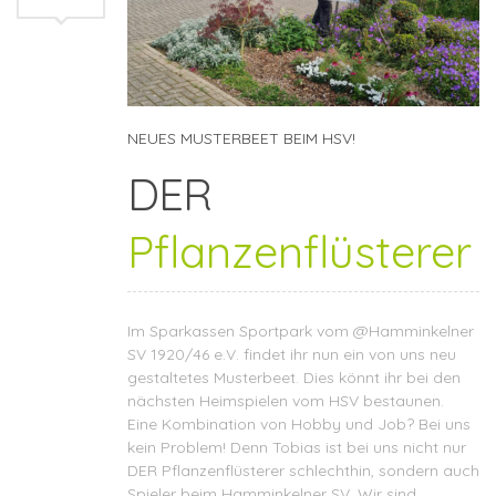
NEUES MUSTERBEET BEIM HSV!
DER
Pflanzenflüsterer
Im Sparkassen Sportpark vom @
Hamminkelner
SV 1920/46 e.V.
findet ihr nun ein von uns neu
gestaltetes Musterbeet. Dies könnt ihr bei den
nächsten Heimspielen vom HSV bestaunen.
Eine Kombination von Hobby und Job? Bei uns
kein Problem! Denn Tobias ist bei uns nicht nur
DER Pflanzenflüsterer schlechthin, sondern auch
Spieler beim Hamminkelner SV. Wir sind