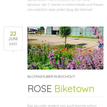
Sponsor der 1. Herren in Hamminkeln und freuen
uns natürlich über jeden Sieg der Männer!
22
JUNI
2021
BLÜTENZAUBER IN BOCHOLT!
ROSE
Biketown
Der ein oder andere von euch konnte schon