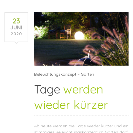
23
JUNI
2020
Beleuchtungskonzept – Garten
Tage
werden
wieder kürzer
Ab heute werden die Tage wieder kürzer und ein
stimmiges Beleuchtungskonzept im Garten darf