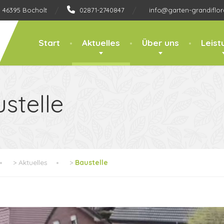
, 46395 Bocholt
02871-2740847
info@garten-grandiflor
Start
Aktuelles
Über uns
Leist
stelle
>
Aktuelles
>
Baustelle