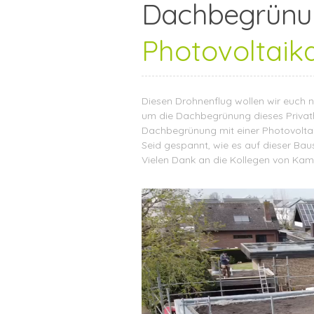
Dachbegrünu
Photovoltaik
Diesen Drohnenflug wollen wir euch na
um die Dachbegrünung dieses Privath
Dachbegrünung mit einer Photovolta
Seid gespannt, wie es auf dieser Baus
Vielen Dank an die Kollegen von
Kam
Video-
Player