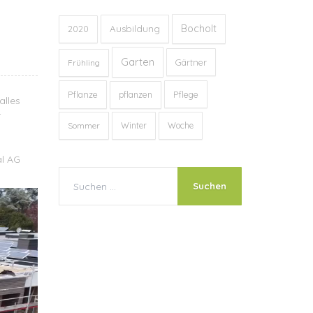
Bocholt
Ausbildung
2020
Garten
Gärtner
Frühling
Pflanze
Pflege
pflanzen
alles
r
Sommer
Winter
Woche
al AG