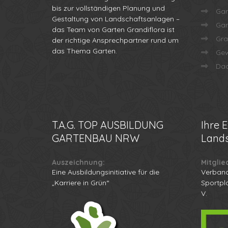
bis zur vollständigen Planung und
Gar
Gestaltung von Landschaftsanlagen –
Gar
das Team von Garten Grandiflora ist
Gra
der richtige Ansprechpartner rund um
das Thema Garten.
Gew
Dac
T.A.G.
TOP AUSBILDUNG
Ihre
E
GARTENBAU NRW
Lands
Auszeichnung:
Mitglie
Eine Ausbildungsinitiative für die
Verband
„Karriere in Grün“
Sportpl
V.