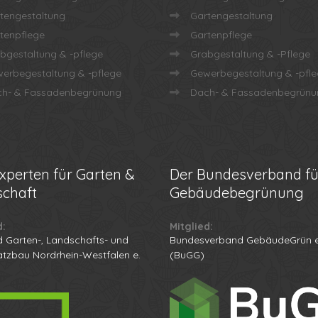
tengestaltung
Gartengestaltung
tenpflege
Gartenpflege
bgestaltung & -pflege
Grabgestaltung & -Pflege
erbegestaltung & -pflege
Gewerbegestaltung & -pfl
h- & Fassadenbegrünung
Dach- & Fassadenbegrünu
xperten für Garten &
Der
Bundesverband fü
chaft
Gebäudebegrünung
d:
Mitglied:
 Garten-, Landschafts- und
Bundesverband GebäudeGrün e
atzbau Nordrhein-Westfalen e.
(BuGG)