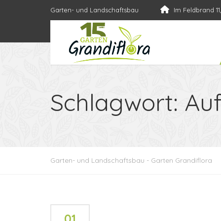
Garten- und Landschaftsbau
Im Feldbrand 11
Schlagwort:
Au
Garten- und Landschaftsbau - Garten Grandiflora
01