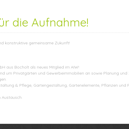
ür die Aufnahme!
nd konstruktive gemeinsame Zukunft!
mbH
aus Bocholt als neues Mitglied im AIW!
 rund um Privatgärten und Gewerbeimmobilien an so
wie Planung und 
gen.
staltung & Pflege, Gartengestaltung, Gartenelemente, Pflanzen und 
 Austausch.