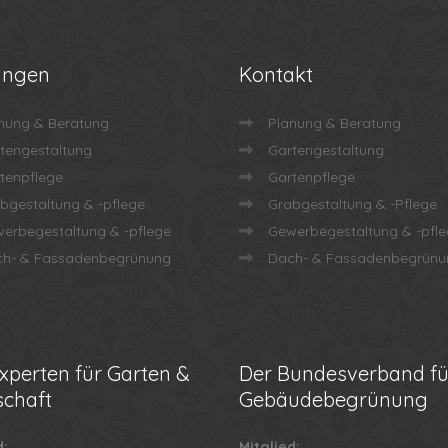
ungen
Kontakt
nung & Beratung
Planung & Beratung
tengestaltung
Gartengestaltung
tenpflege
Gartenpflege
bgestaltung & -pflege
Grabgestaltung & -Pflege
erbegestaltung & -pflege
Gewerbegestaltung & -pfl
h- & Fassadenbegrünung
Dach- & Fassadenbegrünu
xperten für Garten &
Der
Bundesverband fü
chaft
Gebäudebegrünung
d:
Mitglied: