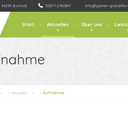
, 46395 Bocholt
02871-2740847
info@garten-grandiflor
Start
Aktuelles
Über uns
Leist
fnahme
>
Aktuelles
>
Aufnahme