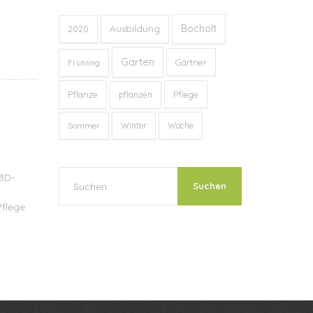
Bocholt
Ausbildung
2020
Garten
Gärtner
Frühling
Pflanze
Pflege
pflanzen
Sommer
Winter
Woche
3D-
Pflege