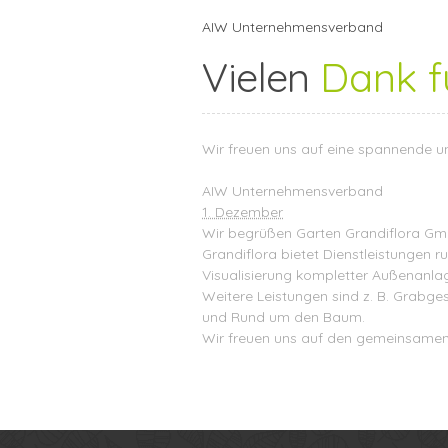
AIW Unternehmensverband
Vielen
Dank f
Wir freuen uns auf eine spannende u
AIW Unternehmensverband
1. Dezember
Wir begrüßen
Garten Grandiflora G
Grandiflora bietet Dienstleistungen
Visualisierung kompletter Außenanla
Weitere Leistungen sind z. B. Grabge
und Rund um den Baum.
Wir freuen uns auf den gemeinsamen