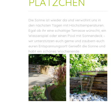
PLÄTZCHEN
Die Sonne ist wieder da und verwöhnt uns in
den nächsten Tagen mit Höchsttemperaturen.
Egal ob ihr eine schattige Terrasse wünscht, ein
Wasserspiel oder einen Pool mit Sonnendeck –
wir unterstützen euch gerne und zaubern euch
euren Entspannungsort! Genießt die Sonne und
habt ein schönes Wochenende.