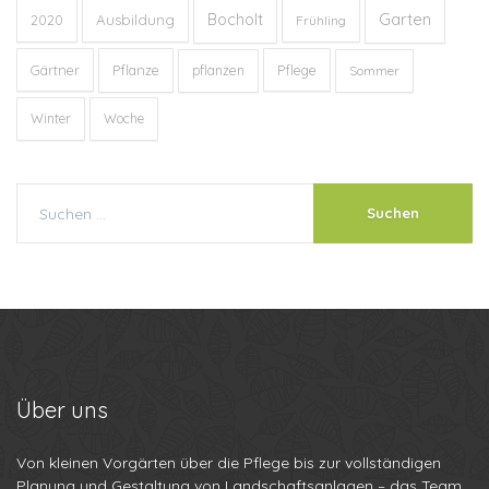
Garten
Bocholt
Ausbildung
2020
Frühling
Gärtner
Pflanze
Pflege
pflanzen
Sommer
Winter
Woche
Über
uns
Von kleinen Vorgärten über die Pflege bis zur vollständigen
Planung und Gestaltung von Landschaftsanlagen – das Team