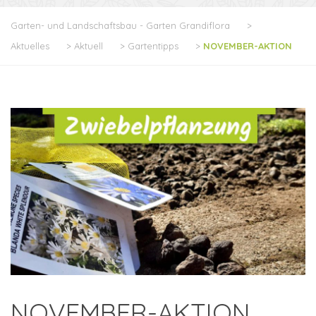
Garten- und Landschaftsbau - Garten Grandiflora
>
Aktuelles
>
Aktuell
>
Gartentipps
>
NOVEMBER-AKTION
NOVEMBER-AKTION