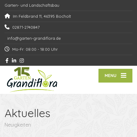
Garten- und Landschaftsbau
Im Feldbrand 11, 46395 Bocholt
02871-2740847
info@garten-grandiflora.de
Mo-Fr: 08:00 - 18:00 Uhr
MENU
Aktuelles
Neuigkeiten