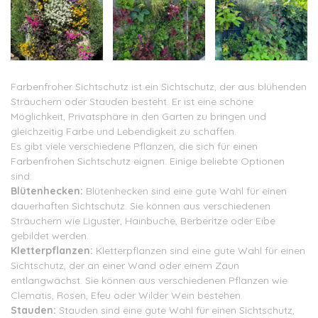
Farbenfroher Sichtschutz ist ein Sichtschutz, der aus blühenden
Sträuchern oder Stauden besteht. Er ist eine schöne
Möglichkeit, Privatsphäre in den Garten zu bringen und
gleichzeitig Farbe und Lebendigkeit zu schaffen.
Es gibt viele verschiedene Pflanzen, die sich für einen
Farbenfrohen Sichtschutz eignen. Einige beliebte Optionen
sind:
Blütenhecken:
Blütenhecken sind eine gute Wahl für einen
dauerhaften Sichtschutz. Sie können aus verschiedenen
Sträuchern wie Liguster, Hainbuche, Berberitze oder Eibe
gebildet werden.
Kletterpflanzen:
Kletterpflanzen sind eine gute Wahl für einen
Sichtschutz, der an einer Wand oder einem Zaun
entlangwächst. Sie können aus verschiedenen Pflanzen wie
Clematis, Rosen, Efeu oder Wilder Wein bestehen.
Stauden:
Stauden sind eine gute Wahl für einen Sichtschutz,