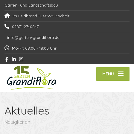
Garten- und Landschaftsbau
Im Feldbrand 11, 46395 Bocholt
02871-2740847
info@garten-grandiflora.de
Mo-Fr: 08:00 - 18:00 Uhr
MENU
Aktuelles
Neuigkeiten