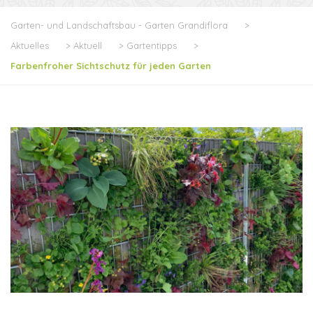
Garten- und Landschaftsbau - Garten Grandiflora
>
Aktuelles
>
Aktuell
>
Gartentipps
>
Farbenfroher Sichtschutz für jeden Garten