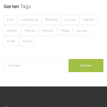
Garten
Tags
Garten
Bocholt
Ausbildung
2020
Frühling
Gärtner
Pflanze
Pflege
pflanzen
Sommer
Winter
Woche