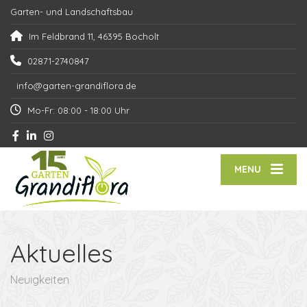
Garten- und Landschaftsbau
Im Feldbrand 11, 46395 Bocholt
02871-2740847
info@garten-grandiflora.de
Mo-Fr: 08:00 - 18:00 Uhr
MENU
Aktuelles
Neuigkeiten