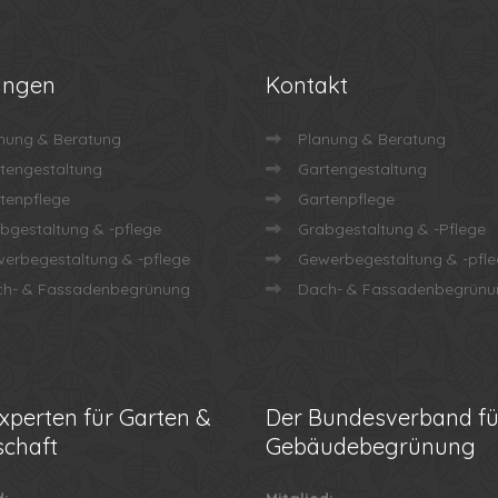
ungen
Kontakt
nung & Beratung
Planung & Beratung
tengestaltung
Gartengestaltung
tenpflege
Gartenpflege
bgestaltung & -pflege
Grabgestaltung & -Pflege
erbegestaltung & -pflege
Gewerbegestaltung & -pfl
h- & Fassadenbegrünung
Dach- & Fassadenbegrünu
xperten für Garten &
Der
Bundesverband fü
chaft
Gebäudebegrünung