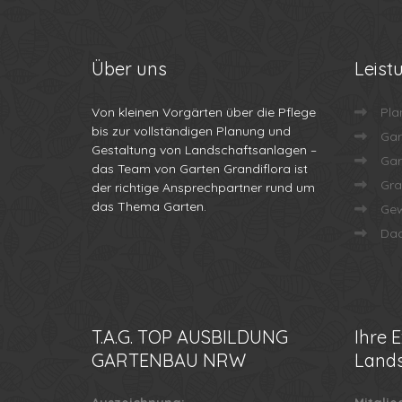
Über
uns
Leist
Von kleinen Vorgärten über die Pflege
Pla
bis zur vollständigen Planung und
Gar
Gestaltung von Landschaftsanlagen –
Gar
das Team von Garten Grandiflora ist
Gra
der richtige Ansprechpartner rund um
das Thema Garten.
Gew
Dac
T.A.G.
TOP AUSBILDUNG
Ihre
E
GARTENBAU NRW
Lands