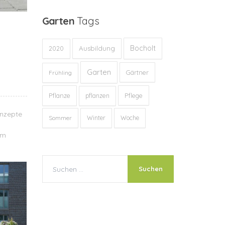
Garten
Tags
Bocholt
Ausbildung
2020
Garten
Gärtner
Frühling
Pflanze
Pflege
pflanzen
onzepte
Sommer
Winter
Woche
em