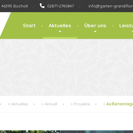
, 46395 Bocholt
02871-2740847
info@garten-grandiflor
Start
Aktuelles
Über uns
Leist
>
Aktuelles
>
Aktuell
>
Projekte
>
Außenanlagen