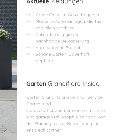
Aktuelle
Meldungen
Grüne Oase im Gewerbegebiet
Moderne Außenanlagen, die fast
von allein wachsen
Zukunftsfähig gießen –
nachhaltige Bewässerung
Abpflastern in Bocholt:
Schöne Gärten. Dauerhaft
gepflegt.
Garten
Grandiflora Inside
Garten Grandiflora ist ein Full Service
Garten -und
Landschaftsbauunternehmen mit einer
einzigartigen Philosophie. Wir sind von
der Planung bis zur Realisierung Ihr
Ansprechpartner.