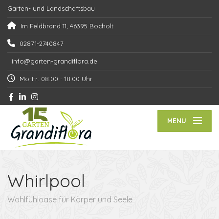
Garten- und Landschaftsbau
Im Feldbrand 11, 46395 Bocholt
02871-2740847
info@garten-grandiflora.de
Mo-Fr: 08:00 - 18:00 Uhr
MENU
Whirlpool
Wohlfühloase für Körper und Seele