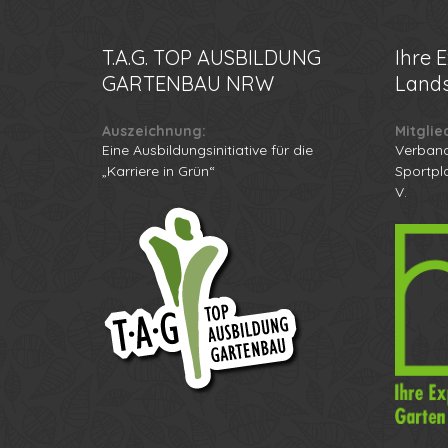
T.A.G.
TOP AUSBILDUNG
Ihre
E
GARTENBAU NRW
Lands
Auszeichnung:
Mitglie
Eine Ausbildungsinitiative für die
Verband
„Karriere in Grün“
Sportpl
V.