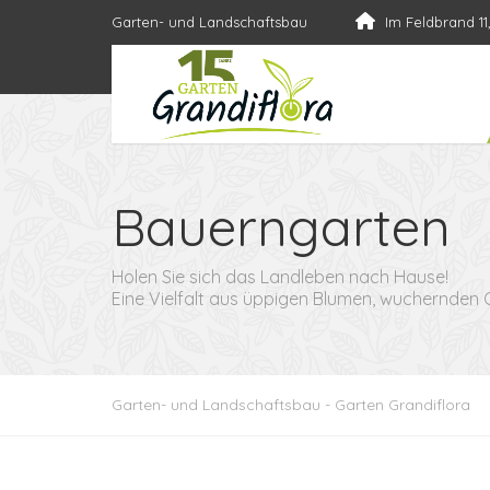
Garten- und Landschaftsbau
Im Feldbrand 11
Bauerngarten
Holen Sie sich das Landleben nach Hause!
Eine Vielfalt aus üppigen Blumen, wuchernden
Garten- und Landschaftsbau - Garten Grandiflora