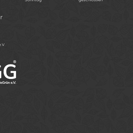
r
.V.