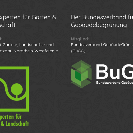
xperten für Garten &
Der
Bundesverband fü
chaft
Gebäudebegrünung
d:
Mitglied:
 Garten-, Landschafts- und
Bundesverband GebäudeGrün e
atzbau Nordrhein-Westfalen e.
(BuGG)