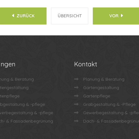
ZURÜCK
ÜBERSICHT
VOR
ungen
Kontakt
nung & Beratung
Planung & Beratung
tengestaltung
Gartengestaltung
tenpflege
Gartenpflege
bgestaltung & -pflege
Grabgestaltung & -Pflege
erbegestaltung & -pflege
Gewerbegestaltung & -pfl
h- & Fassadenbegrünung
Dach- & Fassadenbegrünu