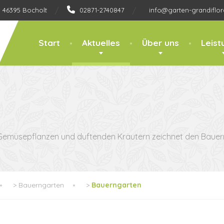
, 46395 Bocholt
02871-2740847
info@garten-grandiflor
Start
Aktuelles
Über uns
Leist
 Gemüsepflanzen und duftenden Kräutern zeichnet den Bauer
>
Bauerngarten
>
Bauerngarten