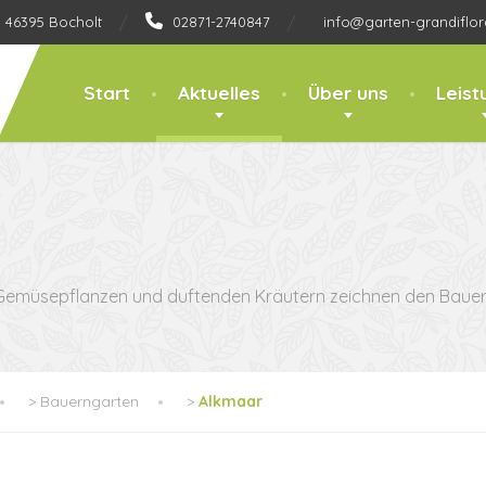
, 46395 Bocholt
02871-2740847
info@garten-grandiflor
Start
Aktuelles
Über uns
Leist
 Gemüsepflanzen und duftenden Kräutern zeichnen den Bauer
>
Bauerngarten
>
Alkmaar