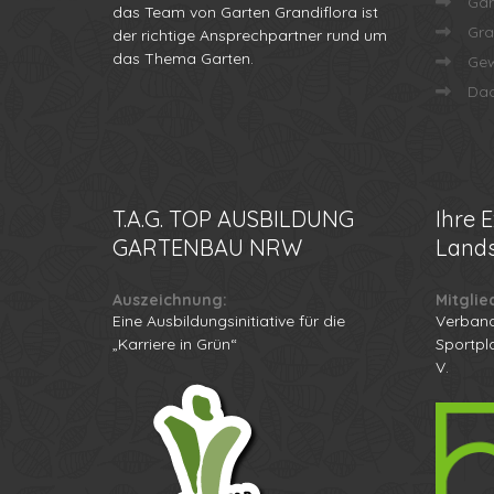
Gar
das Team von Garten Grandiflora ist
Gra
der richtige Ansprechpartner rund um
das Thema Garten.
Gew
Dac
T.A.G.
TOP AUSBILDUNG
Ihre
E
GARTENBAU NRW
Lands
Auszeichnung:
Mitglie
Eine Ausbildungsinitiative für die
Verband
„Karriere in Grün“
Sportpl
V.