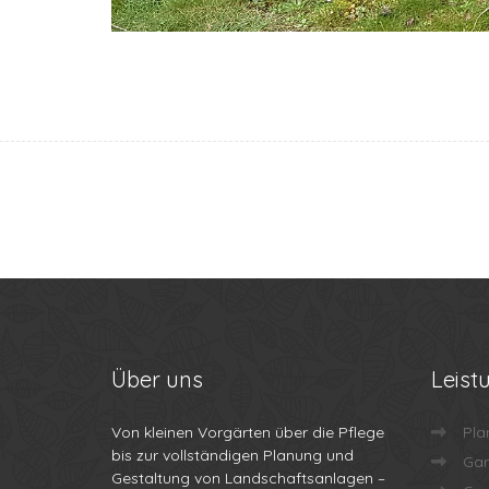
Über
uns
Leist
Von kleinen Vorgärten über die Pflege
Pla
bis zur vollständigen Planung und
Gar
Gestaltung von Landschaftsanlagen –