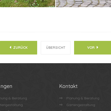
ZURÜCK
ÜBERSICHT
VOR
ungen
Kontakt
nung & Beratung
Planung & Beratung
tengestaltung
Gartengestaltung