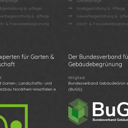
tenpflege
Gartenpflege
bgestaltung & -pflege
Grabgestaltung & -Pflege
erbegestaltung & -pflege
Gewerbegestaltung & -pfl
h- & Fassadenbegrünung
Dach- & Fassadenbegrünu
xperten für Garten &
Der
Bundesverband fü
chaft
Gebäudebegrünung
d:
Mitglied:
 Garten-, Landschafts- und
Bundesverband GebäudeGrün e
atzbau Nordrhein-Westfalen e.
(BuGG)