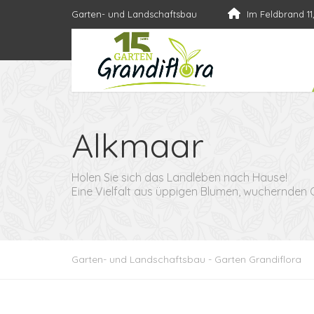
Garten- und Landschaftsbau
Im Feldbrand 11
Alkmaar
Holen Sie sich das Landleben nach Hause!
Eine Vielfalt aus üppigen Blumen, wuchernden
Garten- und Landschaftsbau - Garten Grandiflora