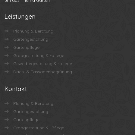
um das Thema Garten.
Leistungen
Planung & Beratung
Gartengestaltung
Gartenpflege
Grabgestaltung & -pflege
Gewerbegestaltung & -pflege
Dach- & Fassadenbegrünung
Kontakt
Planung & Beratung
Gartengestaltung
Gartenpflege
Grabgestaltung & -Pflege